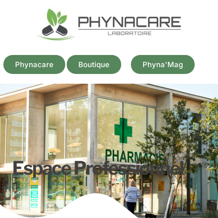
Phynacare
Boutique
Phyna'Mag
Espace Professionnel