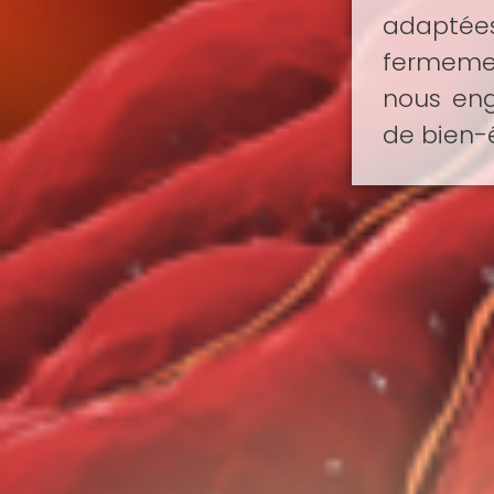
adaptées
fermemen
nous en
de bien-ê