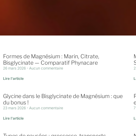
Formes de Magnésium : Marin, Citrate,
Bisglycinate — Comparatif Phynacare
26 mars 2026
Aucun commentaire
2
Lire l'article
L
Glycine dans le Bisglycinate de Magnésium : que
du bonus !
23 mars 2026
Aucun commentaire
7
Lire l'article
L
Types de nausées : grossesse, transports,