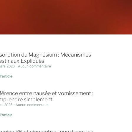
sorption du Magnésium : Mécanismes
estinaux Expliqués
mars 2026
Aucun commentaire
l'article
férence entre nausée et vomissement :
mprendre simplement
rs 2026
Aucun commentaire
l'article
amine B6 et gingembre : que disent les