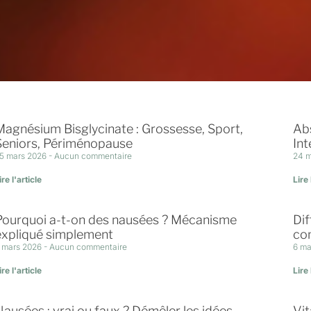
Magnésium Bisglycinate : Grossesse, Sport,
Ab
Seniors, Périménopause
Int
5 mars 2026
Aucun commentaire
24 
ire l'article
Lire 
Pourquoi a-t-on des nausées ? Mécanisme
Dif
expliqué simplement
co
 mars 2026
Aucun commentaire
6 ma
ire l'article
Lire 
Nausées : vrai ou faux ? Démêler les idées
Vit