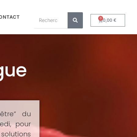
ONTACT
0
0,00
€
gue
être” du
edi, pour
solutions