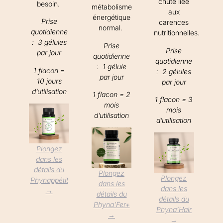
chute liée
besoin.
métabolisme
aux
énergétique
Prise
carences
normal.
quotidienne
nutritionnelles.
: 3 gélules
Prise
Prise
par jour
quotidienne
quotidienne
: 1 gélule
1 flacon =
: 2 gélules
par jour
10 jours
par jour
d’utilisation
1 flacon = 2
1 flacon = 3
mois
mois
d’utilisation
d’utilisation
Plongez
dans les
détails du
Plongez
Plongez
Phynappétit
dans les
dans les
→
détails du
détails du
Phyna’Fer+
Phyna’Hair
→
→