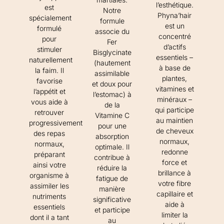
l’esthétique.
est
Notre
Phyna’hair
spécialement
formule
est un
formulé
associe du
concentré
pour
Fer
d’actifs
stimuler
Bisglycinate
essentiels –
naturellement
(hautement
à base de
la faim. Il
assimilable
plantes,
favorise
et doux pour
vitamines et
l’appétit et
l’estomac) à
minéraux –
vous aide à
de la
qui participe
retrouver
Vitamine C
au maintien
progressivement
pour une
de cheveux
des repas
absorption
normaux,
normaux,
optimale. Il
redonne
préparant
contribue à
force et
ainsi votre
réduire la
brillance à
organisme à
fatigue de
votre fibre
assimiler les
manière
capillaire et
nutriments
significative
aide à
essentiels
et participe
limiter la
dont il a tant
au