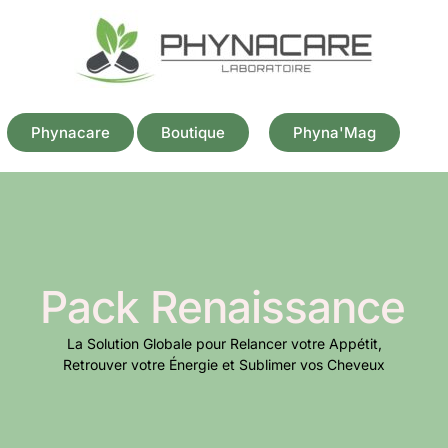
Phynacare
Boutique
Phyna'Mag
Pack Renaissance
La Solution Globale pour Relancer votre Appétit,
Retrouver votre Énergie et Sublimer vos Cheveux