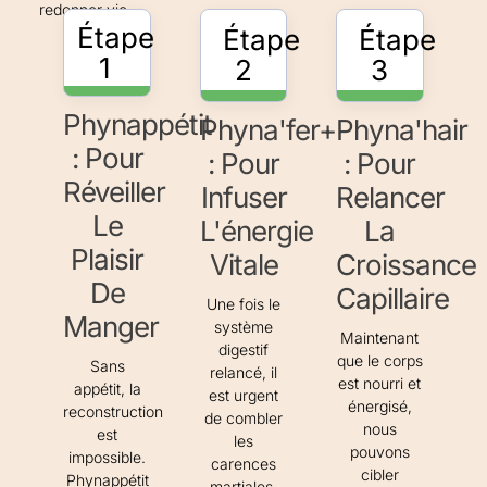
redonner vie.
Étape
Étape
Étape
1
2
3
Phynappétit
Phyna'fer+
Phyna'hair
: Pour
: Pour
: Pour
Réveiller
Infuser
Relancer
Le
L'énergie
La
Plaisir
Vitale
Croissance
De
Capillaire
Une fois le
Manger
système
Maintenant
digestif
que le corps
Sans
relancé, il
est nourri et
appétit, la
est urgent
énergisé,
reconstruction
de combler
nous
est
les
pouvons
impossible.
carences
cibler
Phynappétit
martiales.