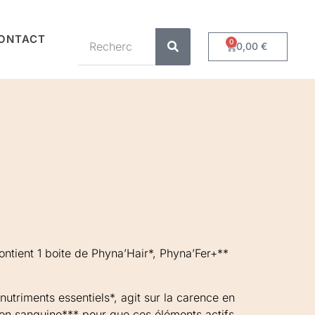
ONTACT
0
0,00
€
ontient 1 boite de Phyna’Hair*, Phyna’Fer+**
nutriments essentiels*, agit sur la carence en
tion sanguine*** pour que ces éléments actifs