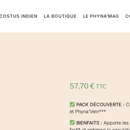
COSTUS INDIEN
LA BOUTIQUE
LE PHYNA’MAG
C
57,70
€
TTC
PACK DÉCOUVERTE :
C
et Phyna’Vein***
BIENFAITS :
Apporte les 
fer** et optimise la circula