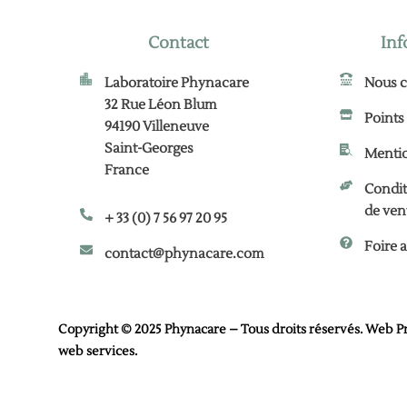
Contact
Inf
Laboratoire Phynacare
Nous c
32 Rue Léon Blum
Points
94190 Villeneuve
Saint-Georges
Mentio
France
Condit
de ven
+ 33 (0) 7 56 97 20 95
Foire 
contact@phynacare.com
Copyright © 2025 Phynacare – Tous droits réservés. Web P
web services
.