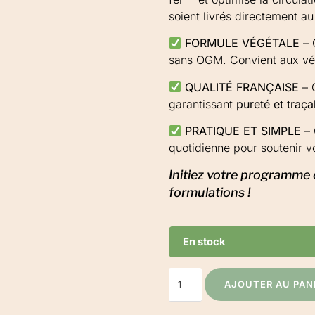
soient livrés directement a
FORMULE VÉGÉTALE
– 
sans OGM. Convient aux v
QUALITÉ FRANÇAISE
– 
garantissant
pureté et traçab
PRATIQUE ET SIMPLE
– 
quotidienne pour soutenir v
Initiez votre programme 
formulations !
En stock
AJOUTER AU PAN