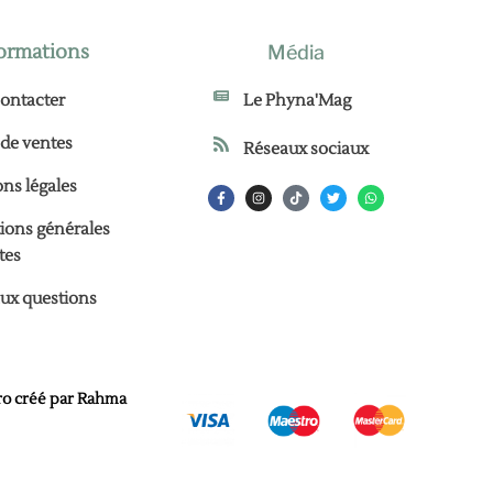
ormations
Média
ontacter
Le Phyna'Mag
 de ventes
Réseaux sociaux
ns légales
ions générales
tes
aux questions
ro créé par
Rahma