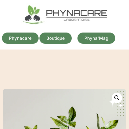
Phynacare
Boutique
Phyna'Mag