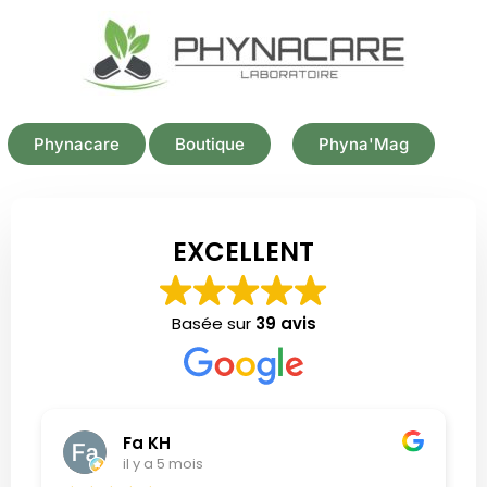
Phynacare
Boutique
Phyna'Mag
EXCELLENT
Basée sur
39 avis
Fa KH
il y a 5 mois